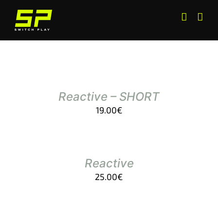
Salta
al
contenuto
Reactive – SHORT
19.00
€
Reactive
25.00
€